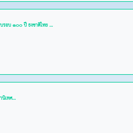
บรอบ ๑๐๐ ปี ธงชาติไทย ...
นิเทศ...