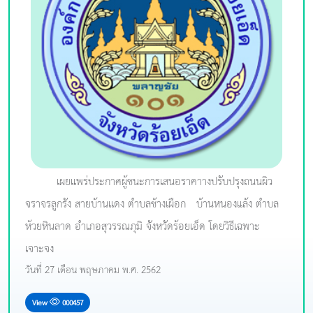
เผยแพร่ประกาศผู้ชนะการเสนอราคาางปรับปรุงถนนผิว
จราจรลูกรัง สายบ้านแดง ตำบลช้างเผือก - บ้านหนองแล้ง ตำบล
ห้วยหินลาด อำเภอสุวรรณภุมิ จังหวัดร้อยเอ็ด โดยวิธีเฉพาะ
เจาะจง
วันที่ 27 เดือน พฤษภาคม พ.ศ. 2562
View
000457