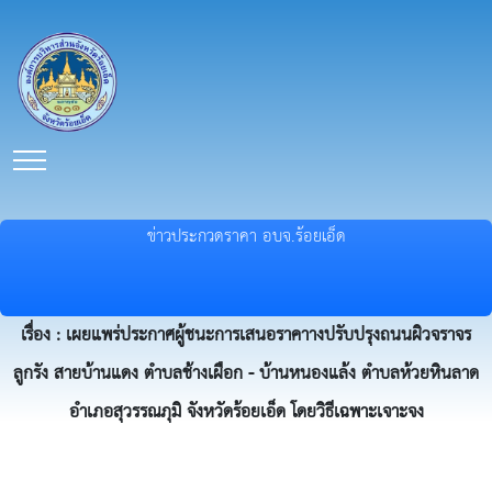
ข่าวประกวดราคา อบจ.ร้อยเอ็ด
เรื่อง : เผยแพร่ประกาศผู้ชนะการเสนอราคาางปรับปรุงถนนผิวจราจร
ลูกรัง สายบ้านแดง ตำบลช้างเผือก - บ้านหนองแล้ง ตำบลห้วยหินลาด
อำเภอสุวรรณภุมิ จังหวัดร้อยเอ็ด โดยวิธีเฉพาะเจาะจง