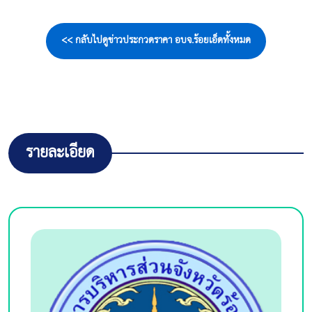
<< กลับไปดูข่าวประกวดราคา อบจ.ร้อยเอ็ดทั้งหมด
รายละเอียด