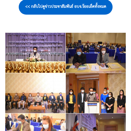
<< กลับไปดูข่าวประชาสัมพันธ์ อบจ.ร้อยเอ็ดทั้งหมด