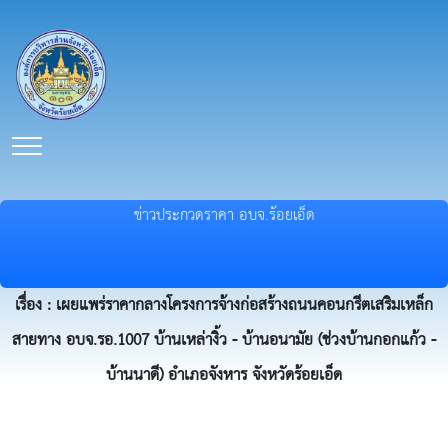
ข่าวประกวดราคา อบจ.ร้อยเอ็ด
เรื่อง : เผยแพร่ราคากลางโครงการจ้างก่อสร้างถนนคอนกรีตเสริมเหล็ก
สายทาง อบจ.รอ.1007 บ้านเหล่างิ้ว - บ้านอนามัย (ช่วงบ้านกอกแก้ว -
บ้านนาดี) อำเภอจังหาร จังหวัดร้อยเอ็ด