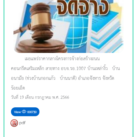
เผยแพร่ราคากลางโครงการจ้างก่อสร้างถนน
คอนกรีตเสริมเหล็ก สายทาง อบจ.รอ.1007 บ้านเหล่างิ้ว - บ้าน
อนามัย (ช่วงบ้านกอกแก้ว - บ้านนาดี) อำเภอจังหาร จังหวัด
ร้อยเอ็ด
วันที่ 19 เดือน กรกฎาคม พ.ศ. 2566
View
000730
pdf