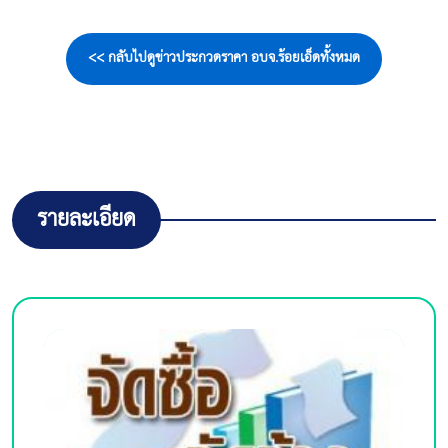
<< กลับไปดูข่าวประกวดราคา อบจ.ร้อยเอ็ดทั้งหมด
รายละเอียด