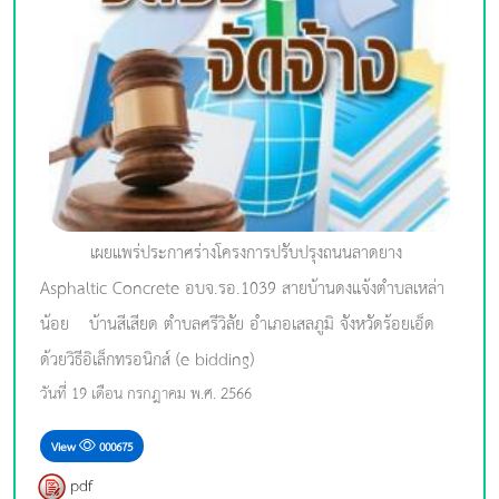
เผยแพร่ประกาศร่างโครงการปรับปรุงถนนลาดยาง
Asphaltic Concrete อบจ.รอ.1039 สายบ้านดงแจ้งตำบลเหล่า
น้อย – บ้านสีเสียด ตำบลศรีวิลัย อำเภอเสลภูมิ จังหวัดร้อยเอ็ด
ด้วยวิธีอิเล็กทรอนิกส์ (e-bidding)
วันที่ 19 เดือน กรกฎาคม พ.ศ. 2566
View
000675
pdf