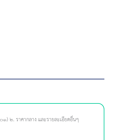
.๐๑) ๒. ราคากลาง และรายละเอียดอื่นๆ