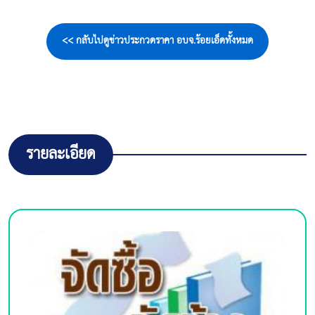
<< กลับไปดูข่าวประกวดราคา อบจ.ร้อยเอ็ดทั้งหมด
รายละเอียด