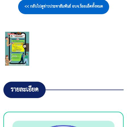
<< กลับไปดูข่าวประชาสัมพันธ์ อบจ.ร้อยเอ็ดทั้งหมด
รายละเอียด