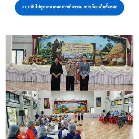
<< กลับไปดูประมวลผลภาพกิจกรรม อบจ.ร้อยเอ็ดทั้งหมด