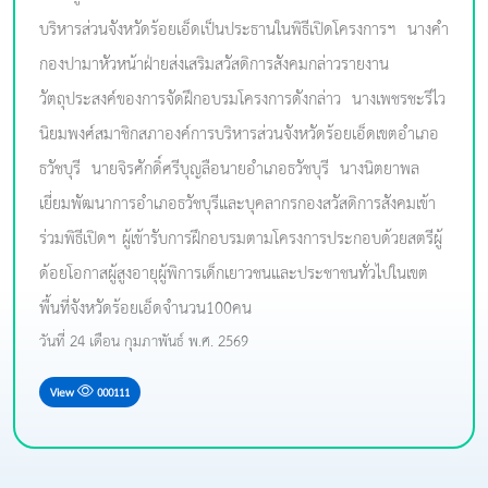
บริหารส่วนจังหวัดร้อยเอ็ดเป็นประธานในพิธีเปิดโครงการฯ -นางคำ
กองปามาหัวหน้าฝ่ายส่งเสริมสวัสดิการสังคมกล่าวรายงาน
วัตถุประสงค์ของการจัดฝึกอบรมโครงการดังกล่าว -นางเพชรชะรีไว
นิยมพงศ์สมาชิกสภาองค์การบริหารส่วนจังหวัดร้อยเอ็ดเขตอำเภอ
ธวัชบุรี -นายจิรศักดิ์ศรีบุญลือนายอำเภอธวัชบุรี -นางนิตยาพล
เยี่ยมพัฒนาการอำเภอธวัชบุรีและบุคลากรกองสวัสดิการสังคมเข้า
ร่วมพิธีเปิดฯ ผู้เข้ารับการฝึกอบรมตามโครงการประกอบด้วยสตรีผู้
ด้อยโอกาสผู้สูงอายุผู้พิการเด็กเยาวชนและประชาชนทั่วไปในเขต
พื้นที่จังหวัดร้อยเอ็ดจำนวน100คน
วันที่ 24 เดือน กุมภาพันธ์ พ.ศ. 2569
View
000111