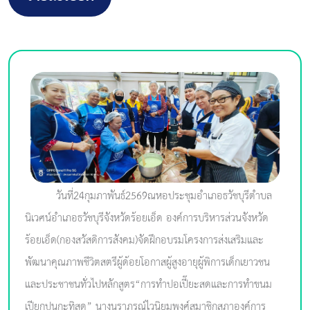
วันที่24กุมภาพันธ์2569ณหอประชุมอำเภอธวัชบุรีตำบล
นิเวศน์อำเภอธวัชบุรีจังหวัดร้อยเอ็ด องค์การบริหารส่วนจังหวัด
ร้อยเอ็ด(กองสวัสดิการสังคม)จัดฝึกอบรมโครงการส่งเสริมและ
พัฒนาคุณภาพชีวิตสตรีผู้ด้อยโอกาสผู้สูงอายุผู้พิการเด็กเยาวชน
และประชาชนทั่วไปหลักสูตร“การทำปอเปี๊ยะสดและการทำขนม
เปียกปูนกะทิสด” นางนราภรณ์ไวนิยมพงศ์สมาชิกสภาองค์การ