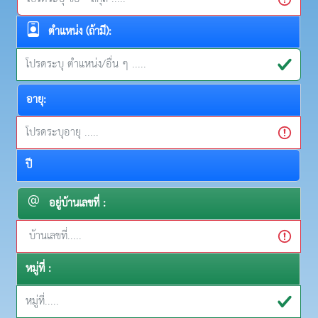
ตำแหน่ง (ถ้ามี):
อายุ:
ปี
อยู่บ้านเลขที่ :
หมู่ที่ :