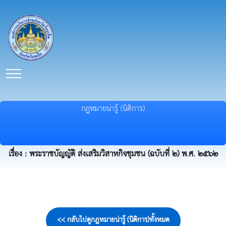
กฎหมายน่ารู้ (นิติการ)
เรื่อง : พระราชบัญญัติ ส่งเสริมวิสาหกิจชุมชน (ฉบับที่ ๒) พ.ศ. ๒๕๖๒
<< กลับไปดูกฎหมายน่ารู้ (นิติการ)ทั้งหมด