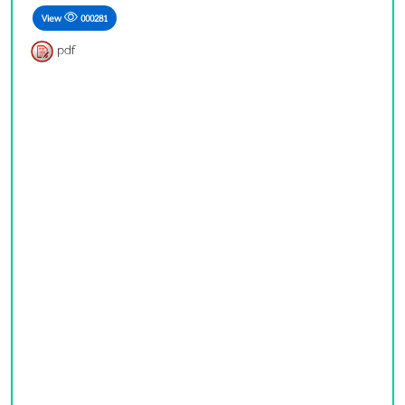
View
000281
pdf