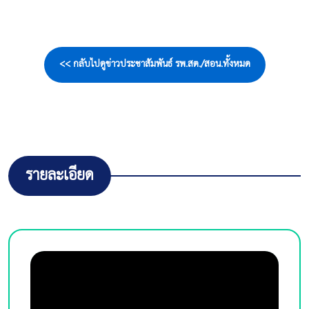
<< กลับไปดูข่าวประชาสัมพันธ์ รพ.สต./สอน.ทั้งหมด
รายละเอียด